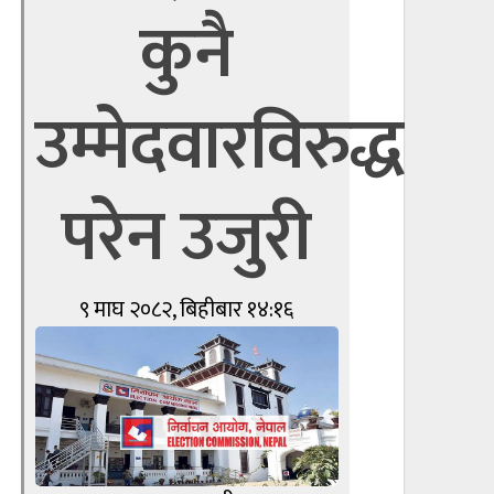
कुनै
उम्मेदवारविरुद्ध
परेन उजुरी
९ माघ २०८२, बिहीबार १४:१६