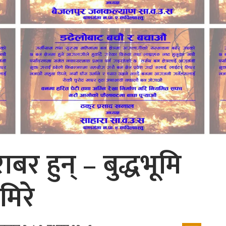
बर हुन् – बुद्धभूमि
मिरे