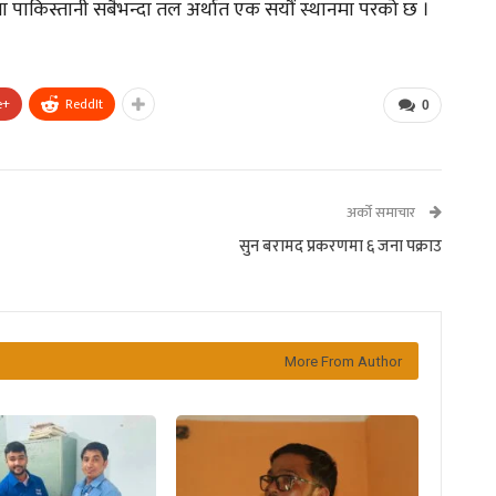
ा पाकिस्तानी सबैभन्दा तल अर्थात एक सयौं स्थानमा परको छ ।
e+
ReddIt
0
अर्को समाचार
सुन बरामद प्रकरणमा ६ जना पक्राउ
More From Author