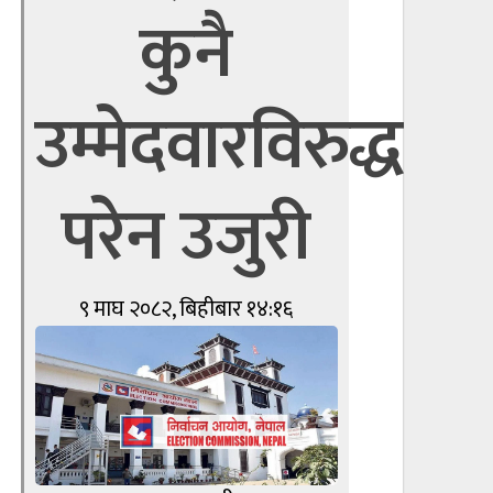
कुनै
उम्मेदवारविरुद्ध
परेन उजुरी
९ माघ २०८२, बिहीबार १४:१६