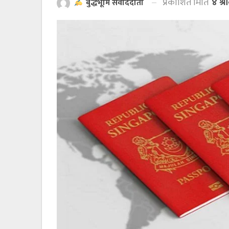
प्रकाशित मिति
४ श्
बुद्धभूमि संवाददाता