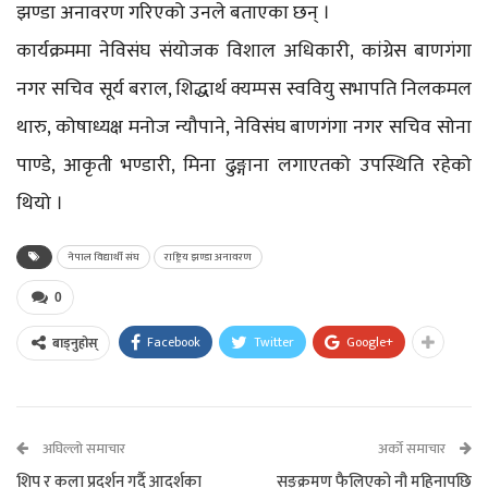
झण्डा अनावरण गरिएको उनले बताएका छन् ।
कार्यक्रममा नेविसंघ संयोजक विशाल अधिकारी, कांग्रेस बाणगंगा
नगर सचिव सूर्य बराल, शिद्धार्थ क्यम्पस स्ववियु सभापति निलकमल
थारु, कोषाध्यक्ष मनोज न्यौपाने, नेविसंघ बाणगंगा नगर सचिव सोना
पाण्डे, आकृती भण्डारी, मिना ढुङ्गाना लगाएतको उपस्थिति रहेको
थियो ।
नेपाल विद्यार्थी संघ
राष्ट्रिय झण्डा अनावरण
0
Facebook
Twitter
Google+
बाड्नुहोस्
अघिल्लो समाचार
अर्को समाचार
शिप र कला प्रदर्शन गर्दै आदर्शका
सङ्क्रमण फैलिएको नौ महिनापछि