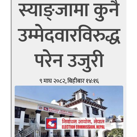
स्याङ्जामा कुनै
उम्मेदवारविरुद्ध
परेन उजुरी
९ माघ २०८२, बिहीबार १४:१६