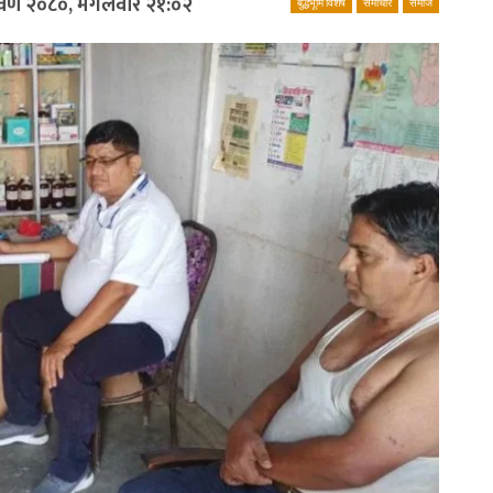
रावण २०८०, मंगलवार २१:०२
बुद्धभूमि विशेष
समाचार
समाज