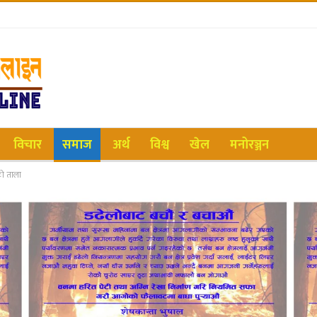
विचार
समाज
अर्थ
विश्व
खेल
मनोरञ्जन
ो ताला