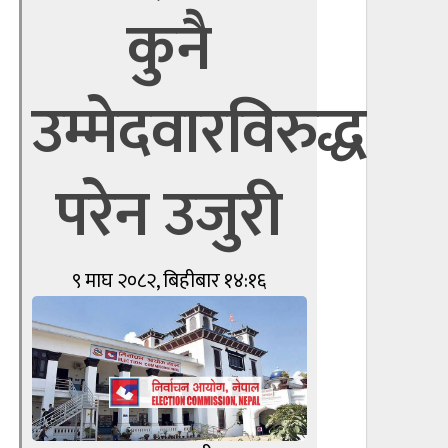
कुनै
उम्मेदवारविरुद्ध
परेन उजुरी
९ माघ २०८२, बिहीबार १४:१६