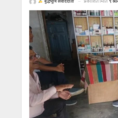
प्रकाशित मिति
९ श्
बुद्धभूमि संवाददाता