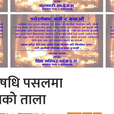
औषधि पसलमा
लयको ताला