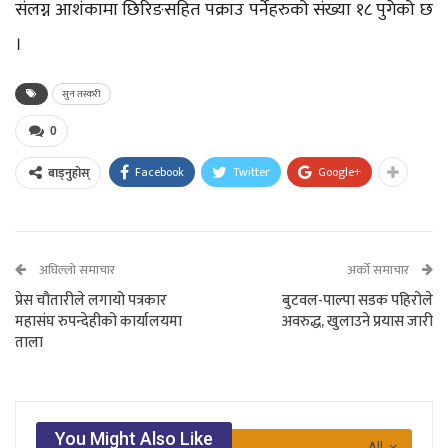
संलग्न आशंकामा छिरिङसहित पक्राउ पर्नेहरुको संख्या १८ पुगेको छ
।
सुन तस्करी
0
Facebook
Twitter
Google+
बाड्नुहोस्
अघिल्लो समाचार
अर्को समाचार
प्रेस चौतारीले लगायो पत्रकार
बुटवल-पाल्पा सडक पहिरोले
महासंघ रुपन्देहीको कार्यालयमा
अवरुद्ध, खुलाउने प्रयास जारी
ताला
You Might Also Like
All