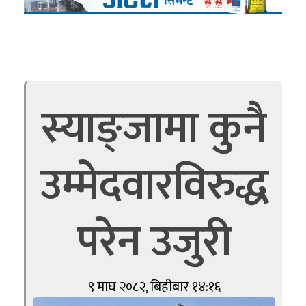
स्याङ्जामा कुनै
उम्मेदवारविरुद्ध
परेन उजुरी
९ माघ २०८२, बिहीबार १४:१६