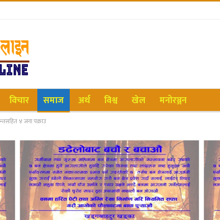
विचार
समाज
अर्थ
विश्व
खेल
मनोरञ्जन
न्तसहित ४ जना पक्राउ