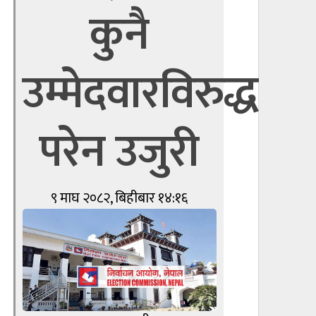
कुनै
उम्मेदवारविरुद्ध
परेन उजुरी
९ माघ २०८२, बिहीबार १४:१६