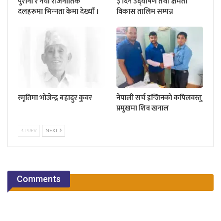
पुराना र नयाँ राजनीतिक
३ दिने उद्घोषण तथा क्षमता
दलहरूमा भिन्‍नता केमा देख्यौँ ।
विकास तालिम सम्पन्न
स्मृतिमा भोजेन्द्र बहादुर कुवर
नेपाली सर्च इन्जिनको कपिलवस्तु
प्रमुखमा शिव खनाल
PREV
NEXT
Comments