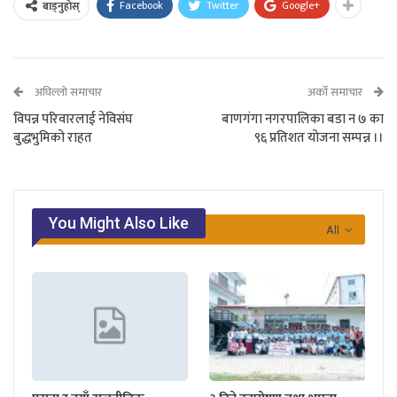
Facebook
Twitter
Google+
बाड्नुहोस्
अघिल्लो समाचार
अर्को समाचार
विपन्न परिवारलाई नेविसंघ
बाणगंगा नगरपालिका बडा न ७ का
बुद्धभुमिको राहत
९६ प्रतिशत योजना सम्पन्न ।।
You Might Also Like
All