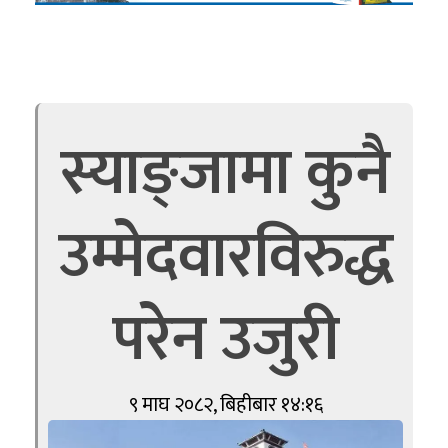
स्याङ्जामा कुनै
उम्मेदवारविरुद्ध
परेन उजुरी
९ माघ २०८२, बिहीबार १४:१६