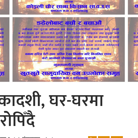
ादशी, घर-घरमा
ोपिँदै