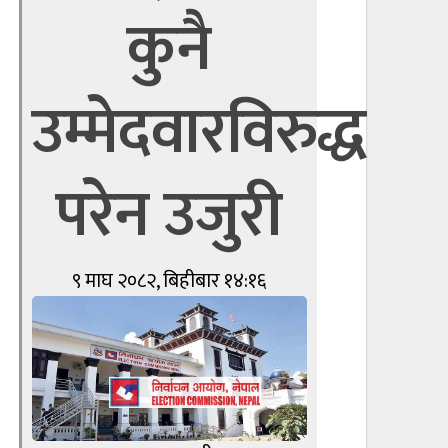
कुनै
उम्मेदवारविरुद्ध
परेन उजुरी
९ माघ २०८२, बिहीबार १४:१६