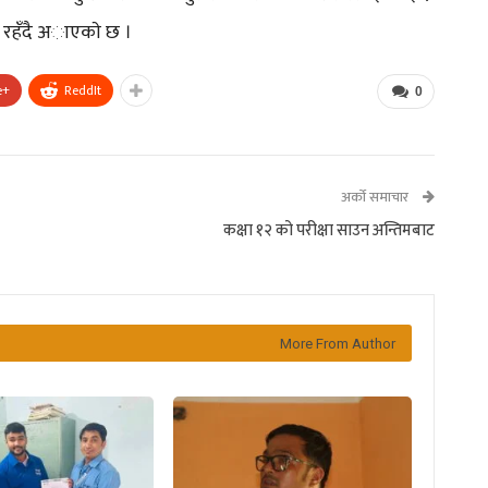
्व रहँदै अाएकाे छ ।
e+
ReddIt
0
अर्को समाचार
कक्षा १२ को परीक्षा साउन अन्तिमबाट
More From Author