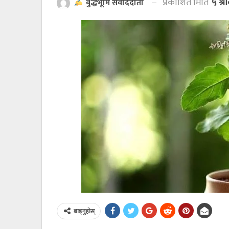
प्रकाशित मिति
५ श्
बुद्धभूमि संवाददाता
बाड्नुहोस्