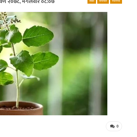
रावण २०७८, मंगलवार ०८:०७
शिक्षा
समाचार
स्वास्थ्य
0