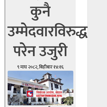
कुनै
उम्मेदवारविरुद्ध
परेन उजुरी
९ माघ २०८२, बिहीबार १४:१६