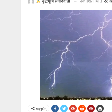
प्रकाशित मिति
२८ श
बुद्धभूमि संवाददाता
बाड्नुहोस्