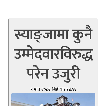
स्याङ्जामा कुनै
उम्मेदवारविरुद्ध
परेन उजुरी
९ माघ २०८२, बिहीबार १४:१६