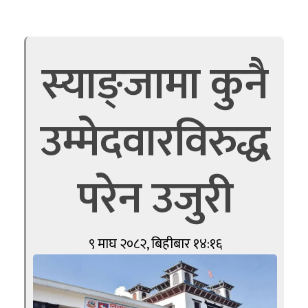
स्याङ्जामा कुनै
उम्मेदवारविरुद्ध
परेन उजुरी
९ माघ २०८२, बिहीबार १४:१६