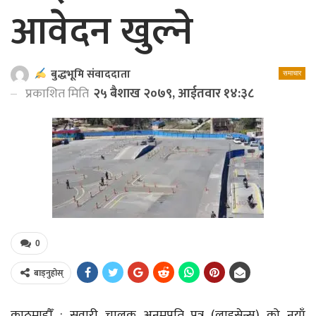
आवेदन खुल्ने
बुद्धभूमि संवाददाता
समाचार
प्रकाशित मिति
२५ बैशाख २०७९, आईतवार १४:३८
0
बाड्नुहोस्
काठमाडौँ : सवारी चालक अनुमपति पत्र (लाइसेन्स) को नयाँ