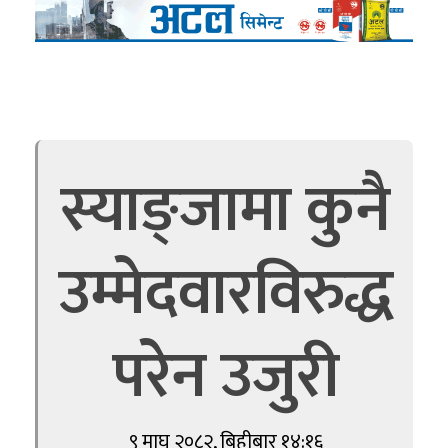
स्याङ्जामा कुनै
उम्मेदवारविरुद्ध
परेन उजुरी
९ माघ २०८२, बिहीबार १४:१६