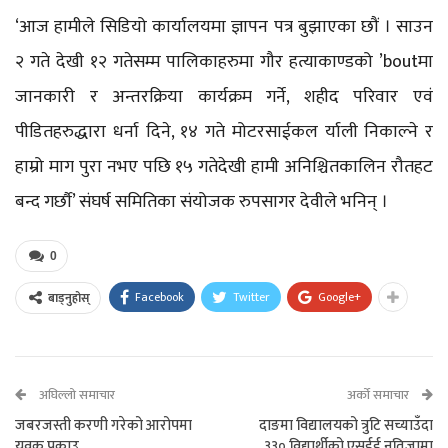
‘आज हामीले सिडियो कार्यालयमा ज्ञापन पत्र बुझाएका छौं । साउन
२ गते देखी १२ गतेसम्म पालिकाहरुमा गौर हत्याकाण्डको ’boutमा
जानकारी र अन्तरक्रिया कार्यक्रम गर्ने, शहीद परिवार एवं
पीडितहरुद्धारा धर्ना दिने, १४ गते मोटरसाईकल र्याली निकाल्ने र
हाम्रो माग पुरा नभए पछि १५ गतेदेखी हामी अनिश्चितकालिन रौतहट
बन्द गर्छौ’ संघर्ष समितिका संयोजक रुपसागर देवीले भनिन् ।
0
Facebook
Twitter
Google+
बाड्नुहोस्
अघिल्लो समाचार
अर्को समाचार
जबरजस्ती करणी गरेको आरोपमा
दाङमा विद्यालयको त्रुटि सच्याउँदा
युवक पक्राउ
३३० विद्यार्थीको एसईई नतिजामा