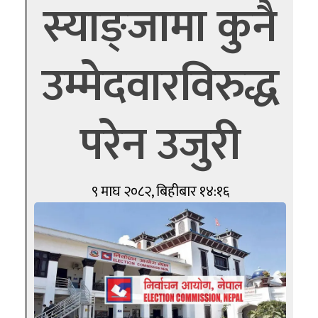
स्याङ्जामा कुनै
उम्मेदवारविरुद्ध
परेन उजुरी
९ माघ २०८२, बिहीबार १४:१६