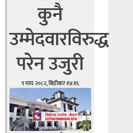
कुनै
उम्मेदवारविरुद्ध
परेन उजुरी
९ माघ २०८२, बिहीबार १४:१६