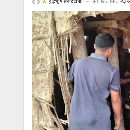
प्रकाशित मिति
२३ श
बुद्धभूमि संवाददाता