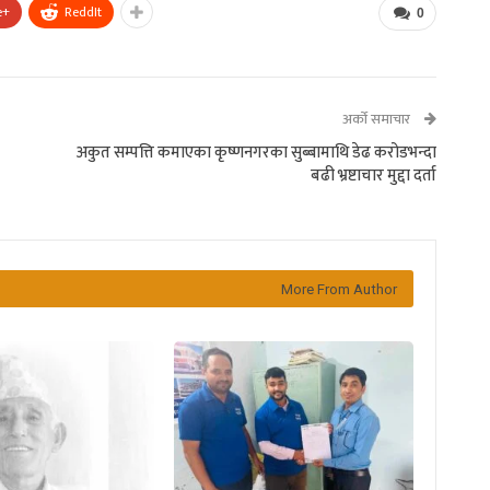
e+
ReddIt
0
अर्को समाचार
अकुत सम्पत्ति कमाएका कृष्णनगरका सुब्बामाथि डेढ करोडभन्दा
बढी भ्रष्टाचार मुद्दा दर्ता
More From Author