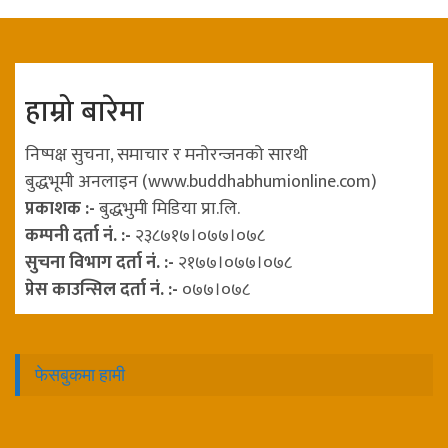
हाम्रो बारेमा
निष्पक्ष सुचना, समाचार र मनोरन्जनको सारथी
बुद्धभूमी अनलाइन (www.buddhabhumionline.com)
प्रकाशक :-
बुद्धभुमी मिडिया प्रा.लि.
कम्पनी दर्ता नं. :-
२३८७१७।०७७।०७८
सुचना विभाग दर्ता नं. :-
२१७७।०७७।०७८
प्रेस काउन्सिल दर्ता नं. :-
०७७।०७८
फेसबुकमा हामी