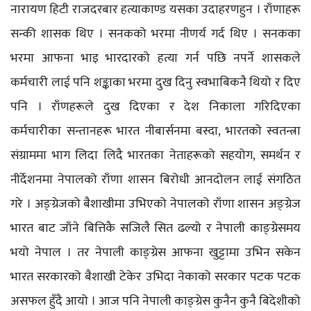
नारायण हिटी राजदरबार हत्याकाण्ड यसका उदाहरणहुन । राँणाहरू
सन्की शासक थिए । सनकको भरमा नीणर्य गर्द थिए । सनकका
भरमा आफना भाइ भारदारको हत्या गर्न पछि नपर्ने शासकले
कर्मचारी लाई पनि शङ्काका भरमा दुख दिनु स्वभाबिकनै थियो र दिए
पनि । राँणहरूले दुख दिएका र देश निकाला गरिदिएका
कर्मचारीका सन्तानहरू भारत नीबार्सनमा बस्दा, भारतको स्वतन्त्रा
संग्राममा भाग लिदा लिदै भारतका नेताहरूको सहयोग, समर्थन र
नीर्देशनमा नेपालको राँणा शासन बिरोधी आनदोलन लाई संगठित
गरे । अङ्ग्रेजको बैशाखीमा उभिएको नेपालको राँणा शासन अङ्ग्रेज
भारत बाट जाँने बित्तिकै सजिलै सित ढल्यो र नेपाली काङ्ग्रेसमय
भयो नेपाल । तर नेपाली काङ्ग्रेस आफना खुट्टामा उभिन सकेन
भारत सरकारको बैशाखी टेकेर उभिदा नेकाको सरकार पटक पटक
असफल हुँदै आयो । आज पनि नेपाली काङ्ग्रेस कुनैन कुनै बिदेशीको