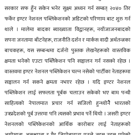
सरकार सफ हुँन सकेन भनेर सुक्ष्म अध्यन गर्न सम्बत् २०४० तिर
फर्केर इण्टर नेशनल पब्लिकेशनको अडिटको परिणाम बाट शुरु गर्न
थाले । मालेमा बादका ब्याख्याता विद्वानहरू, नयाँजाजनबादको
सपना जनतामा बाँटनेहरू, राजनीति दर्शन र मार्कस वादी अर्थतन्त्रका
बाचकहरू, यस सम्बन्धमा दर्जनो पुस्तक लेखनेहरूको वास्तविक
क्षमता भनेको एउटा पब्लिेकेशन पनि सञ्चालन गर्न नसक्ने रहेछ ।
वास्तवमा इण्टर नेशनल पब्लिकेशन चल्न नसेको पार्टीका नेताहरूमा
सञ्चालन गर्न सकने क्षमता नभएर रहेछ । यदि इण्टर नेशनल
पब्लिकेशन लाई सफलता पूर्बक चलाउन सकेको भए बाम पन्थी
साहित्यको नेपालमात प्रचार गर्न सजिलो हुन्थ्योनेै भारतको
उत्रप्रदेशको पूर्ब उत्तरमा पनि त्यसको प्रभाव पर्ने थियो । जसरी इण्टर
नेशनलको पब्लिकेशनको आर्थिक कारोबार लाई नेताहरूको
अयोग्यता, असक्षमता र गैर जिम्मेबाराना पनले तहस नहस पारेको