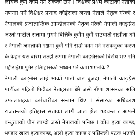
लायक कुनै काम गर्न सकेको छैन । विश्वको प्रथम कोटीको नेताको
गणनाा पर्ने विश्वेश्वर प्रसाद कोईराला जस्ता नेताले नेतृत्व गरेको र
नेपालको प्रजातान्त्रिक आन्दोलनको नेतृत्व गरेको नेपाली काङ्ग्रेस
जस्तो पार्टीले सत्तामा पुगने बित्तिकै कुनैन कुनै राष्टघाती संझौता गर्ने
र नेपाली जनताको पक्षमा कुनै पनि राम्रो काम गर्न नसकनुका करण
के केहुन यस बारेम सतही रूपमा नेपाली काङ्ग्रेसको बिरोध भए पनि
गहीराईमा पुगेर इतिाहासको अध्यन गर्ने काम भएनकि ?
नेपाली काङ्ग्रेस लाई आर्को पाटो बाट बुजदा, नेपाली काङ्ग्रेस
पार्टीका पहिलो पिडीका नेताहरूमा धेरै जसो राँणा शासनका अलि
उपल्लातहका कर्मचारीका सन्तान थिए । संसारका अधिकांश
राजतन्त्रको इतिहास सत्ताका लागी जाल झेल षडयन्त्र र आफनै
बन्धुत्याको घीन लाग्दो जस्तै नेपालको पनिछ । कोत हत्या काण्ड,
भण्डार खाल हत्याकाण्ड, अलौ हत्या काण्ड र पछिल्लो पटक भएको