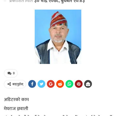
प्रकाशित मिति
३० भाद्र २०७८, बुधबार २०:४३
0
बाड्नुहोस्
अडिटरको काम
मेघराज ज्ञवाली