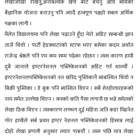
लेखाजोखा राखनुु,अनाबश्यक खर्च बाट बचनु आय ब्ययको
बैज्ञानिक योजना बनाउनु पनि ज्यादै हत्वपूण पक्षहो सबल अर्थिक
पक्षका लागी ।
मैलेत विद्यालयमा पनि लेखा पढाउने हुँदा मेरो अडिट सम्बन्धी ज्ञान
ताजै थियो । पार्टी हेडक्वाटरको स्टाफ भएर बसेका कदम अर्थात
राजेन्द्र श्रेष्ठले पनि एम कम सम्म पढेका रहेछन । त्यस कारण हामी
दुबै जानाले इण्टरनेशनल पब्लिकेशनको अडिट गर्न थाल्यौं ।
इण्टरनेशनलपब्लिकेशनको नत खरिद पुस्तिकानै ब्यबस्थित थियो न
बिक्री पुस्तिका । डे बुक पनि ब्यस्थित थिएन । सबै शेरहोल्डरहरूको
नाम समेत उल्लेख थिएन । कस्को कति पैसा लगानी छ भन्ने समेतको
लेखा ठिक थिएन । त्यस्कारण लगभग दुई महिना जति कडा मिहनेत
गरेर हामीले सर्ब प्रथम इण्टर नेशनल पब्लिकेशनको हिसाब लाई
दोहो लेखा प्रणली अनुसार तयार पा¥यौ । त्यस पछि मात्र लेखा