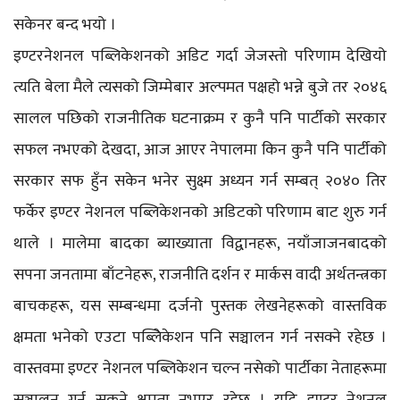
सकेनर बन्द भयो ।
इण्टरनेशनल पब्लिकेशनको अडिट गर्दा जेजस्तो परिणाम देखियो
त्यति बेला मैले त्यसको जिम्मेबार अल्पमत पक्षहो भन्ने बुजे तर २०४६
सालल पछिको राजनीतिक घटनाक्रम र कुनै पनि पार्टीको सरकार
सफल नभएको देखदा, आज आएर नेपालमा किन कुनै पनि पार्टीको
सरकार सफ हुँन सकेन भनेर सुक्ष्म अध्यन गर्न सम्बत् २०४० तिर
फर्केर इण्टर नेशनल पब्लिकेशनको अडिटको परिणाम बाट शुरु गर्न
थाले । मालेमा बादका ब्याख्याता विद्वानहरू, नयाँजाजनबादको
सपना जनतामा बाँटनेहरू, राजनीति दर्शन र मार्कस वादी अर्थतन्त्रका
बाचकहरू, यस सम्बन्धमा दर्जनो पुस्तक लेखनेहरूको वास्तविक
क्षमता भनेको एउटा पब्लिेकेशन पनि सञ्चालन गर्न नसक्ने रहेछ ।
वास्तवमा इण्टर नेशनल पब्लिकेशन चल्न नसेको पार्टीका नेताहरूमा
सञ्चालन गर्न सकने क्षमता नभएर रहेछ । यदि इण्टर नेशनल